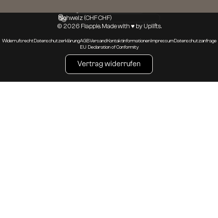
Sprache
Land/Region
© 2026 Flappie. Made with ♥︎ by Uplifts.
Widerrufsrecht
Datenschutzerklärung
AGB
Versand
Kontaktinformationen
Impressum
Datenschutzanfrage
EU Declaration of Conformity
Vertrag widerrufen