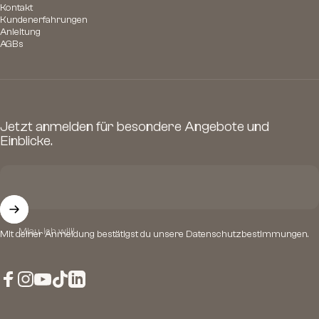
Kontakt
Kundenerfahrungen
Anleitung
AGBs
Jetzt anmelden für besondere Angebote und
Einblicke.
Miau, ich will!
Mit deiner Anmeldung bestätigst du unsere
Datenschutzbestimmungen.
Facebook
Instagram
YouTube
TikTok
LinkedIn