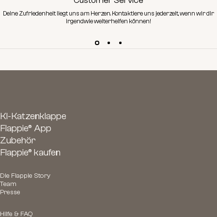
Customer Service
Deine Zufriedenheit liegt uns am Herzen.
Kontaktiere
uns jederzeit, wenn wir dir
irgendwie weiterhelfen können!
KI-Katzenklappe
Flappie® App
Zubehör
Flappie® kaufen
Die Flappie Story
Team
Presse
Hilfe & FAQ