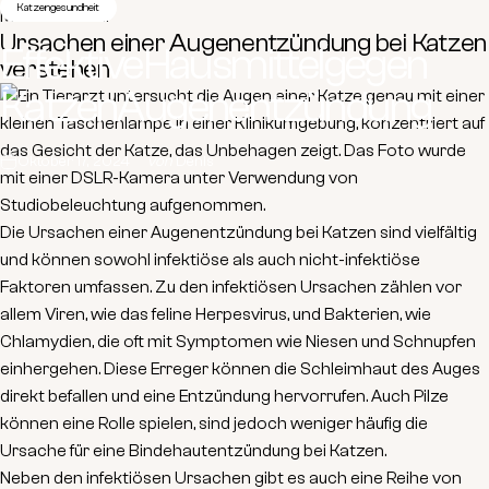
Katzengesundheit
Massnahmen.
Ursachen einer Augenentzündung bei Katzen
Effektive
Hausmittel
gegen
verstehen
Katzen
Augenentzündung
Oktober 17, 2024
von
Denis
Die Ursachen einer Augenentzündung bei Katzen sind vielfältig
und können sowohl infektiöse als auch nicht-infektiöse
Faktoren umfassen. Zu den
infektiösen Ursachen
zählen vor
allem
Viren
, wie das feline Herpesvirus, und
Bakterien
, wie
Chlamydien, die oft mit Symptomen wie Niesen und Schnupfen
einhergehen. Diese Erreger können die Schleimhaut des Auges
direkt befallen und eine Entzündung hervorrufen. Auch Pilze
können eine Rolle spielen, sind jedoch weniger häufig die
Ursache für eine Bindehautentzündung bei Katzen.
Neben den infektiösen Ursachen gibt es auch eine Reihe von